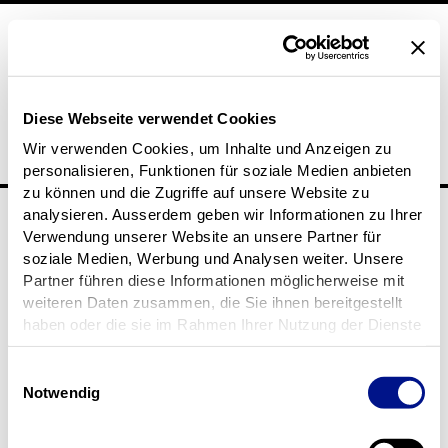
Diese Webseite verwendet Cookies
Wir verwenden Cookies, um Inhalte und Anzeigen zu
personalisieren, Funktionen für soziale Medien anbieten
zu können und die Zugriffe auf unsere Website zu
analysieren. Ausserdem geben wir Informationen zu Ihrer
linkedin
youtube
instagram
Verwendung unserer Website an unsere Partner für
soziale Medien, Werbung und Analysen weiter. Unsere
Partner führen diese Informationen möglicherweise mit
weiteren Daten zusammen, die Sie ihnen bereitgestellt
haben oder die sie im Rahmen Ihrer Nutzung der Dienste
Allgemeine Anfragen
gesammelt haben.
info.hallau@tegramedical.com
Einwilligungsauswahl
Notwendig