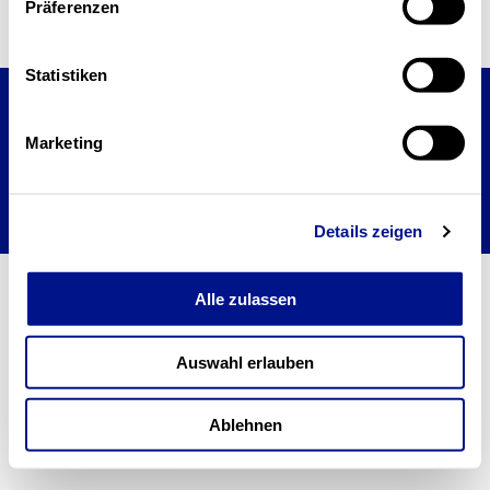
Präferenzen
Statistiken
Impressum
Datenschutz
Marketing
Cookieerklärung
© 2026 STAMM – all rights reserved
Details zeigen
Alle zulassen
Auswahl erlauben
Ablehnen