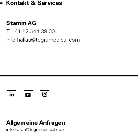
Kontakt & Services
Stamm AG
T
+41 52 544 39 00
i‌n‌f‌o‌.h‌a‌l‌l‌a‌u‌@t‌e‌g‌r‌a‌m‌e‌d‌i‌c‌a‌l‌.c‌o‌m‌
linkedin
youtube
instagram
Allgemeine Anfragen
info.hallau@tegramedical.com